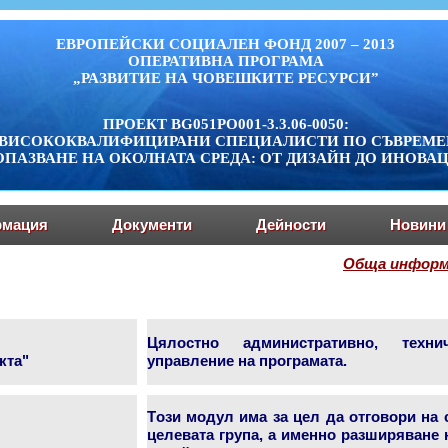
ЕВРОПЕЙСКИ СОЦИАЛЕН ФОНД 2007 – 2013
ОПЕРАТИВНА ПРОГРАМА
„РАЗВИТИЕ НА ЧОВЕШКИТЕ РЕСУРСИ”
ПРОЕКТ BG051PO001-3.3.06-0050:
А ВИСОКОКВАЛИФИЦИРАНИ СПЕЦИАЛИСТИ ПО СЪВРЕМ
ОПАЗВАНЕ НА ОКОЛНАТА СРЕДА: ОТ ДИЗАЙН ДО ИНОВА
мация
Документи
Дейности
Новини
Обща информа
Цялостно административно, техн
кта"
управление на програмата.
Tози модул има за цел да отговори на
целевата група, а именно разширяване 