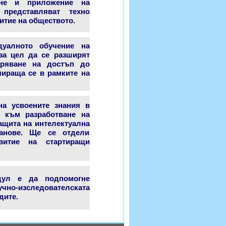
ране и приложение на
 представляват техно
итие на обществото.
уалното обучение на
 за цел да се разширят
уряване на достъп до
мираща се в рамките на
а усвоените знания в
и към разработване на
ащита на интелектуална
планове. Ще се отдели
витие на стартиращи
дул е да подпомогне
чно-изследователската
дите.