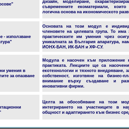
дизайн, моделиране, охарактеризи
рсове"
съвременните екоматериали, които
логична основа на икономическото разв
Основата на този модул е индивид
членовете на целевата група. То има
е - използване
практическите им умения чрез осиг
тура"
уникалната за България апаратура, на
ИОНХ-БАН, ИК-БАН и ХФ-СУ.
Модула е насочен към приложение н
практиката. Лекциите ще са насочен
ни умения в
екотехнологии и тяхното внедряване, з
лите за опaзване
собственост, изготвяне на бизнес-
внимание върху създаване и раз
иновативни фирми.
Целта за обособяване на този мо
нтационни
интегрирането на участниците в нау
"
общност и адаптирането към бизнес сре